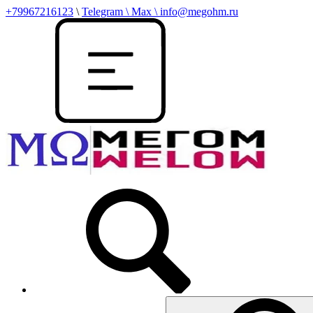
+79967216123
\
Telegram \ Max \ info@megohm.ru