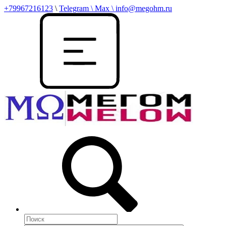
+79967216123
\
Telegram \ Max \ info@megohm.ru