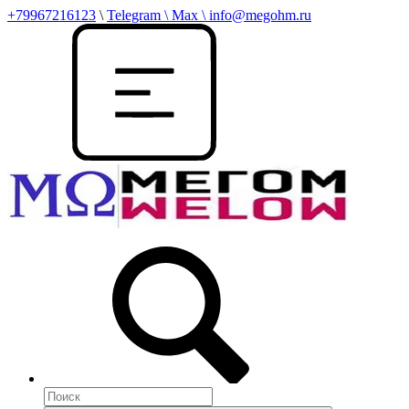
+79967216123
\
Telegram \ Max \ info@megohm.ru