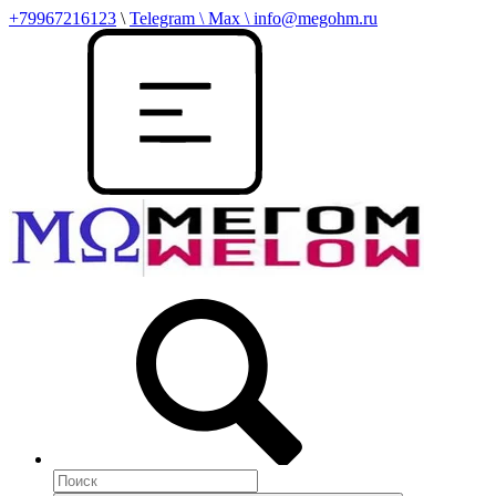
+79967216123
\
Telegram \ Max \ info@megohm.ru