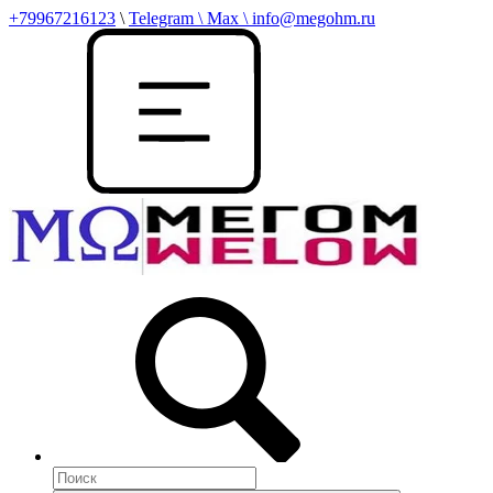
+79967216123
\
Telegram \ Max \ info@megohm.ru