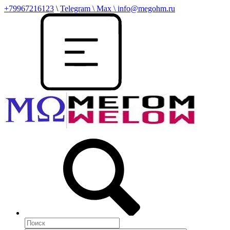
+79967216123
\
Telegram \ Max \ info@megohm.ru