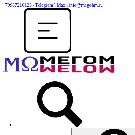
+79967216123
\
Telegram \ Max \ info@megohm.ru