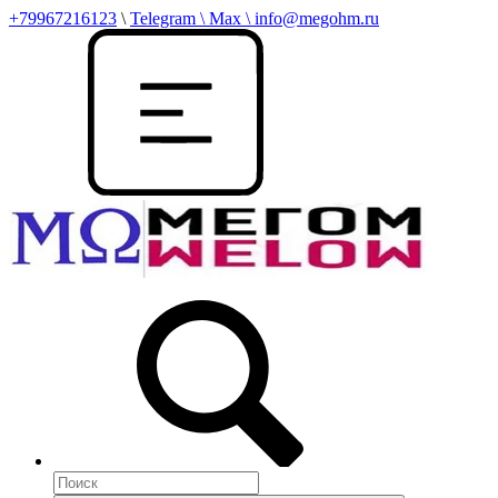
+79967216123
\
Telegram \ Max \ info@megohm.ru