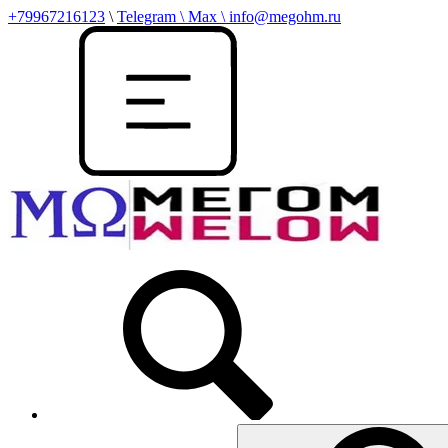
+79967216123
\
Telegram \ Max \ info@megohm.ru