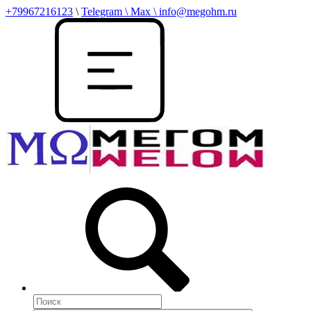
+79967216123
\
Telegram \ Max \ info@megohm.ru