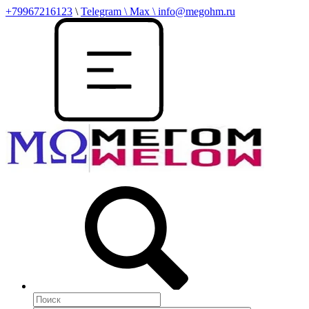
+79967216123
\
Telegram \ Max \ info@megohm.ru