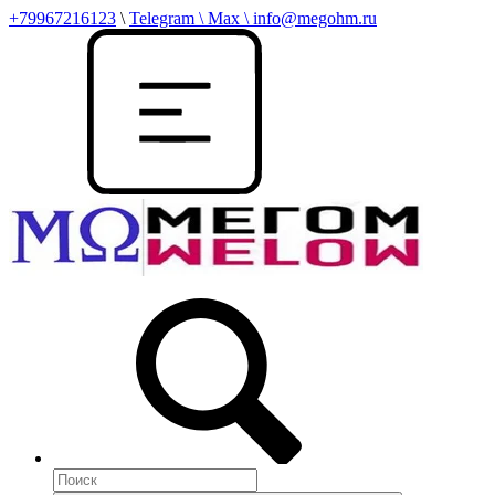
+79967216123
\
Telegram \ Max \ info@megohm.ru