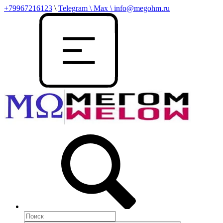
+79967216123
\
Telegram \ Max \ info@megohm.ru