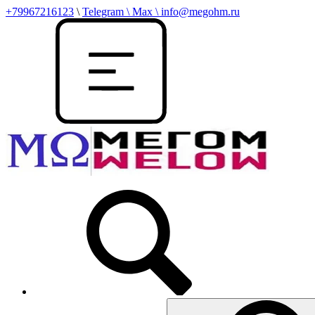
+79967216123
\
Telegram \ Max \ info@megohm.ru