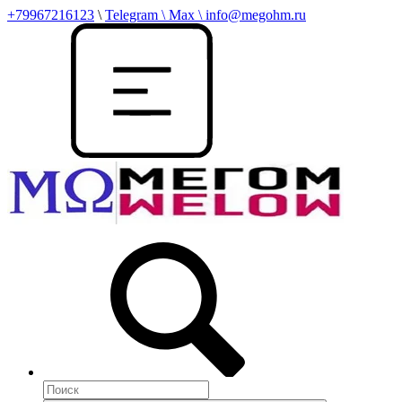
+79967216123
\
Telegram \ Max \ info@megohm.ru