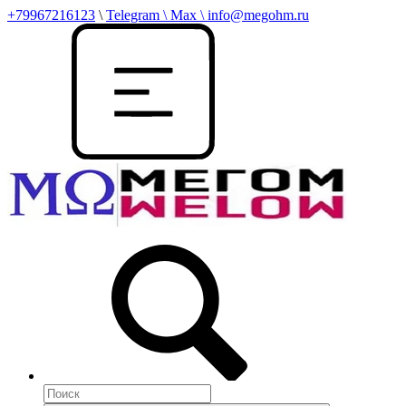
+79967216123
\
Telegram \ Max \ info@megohm.ru