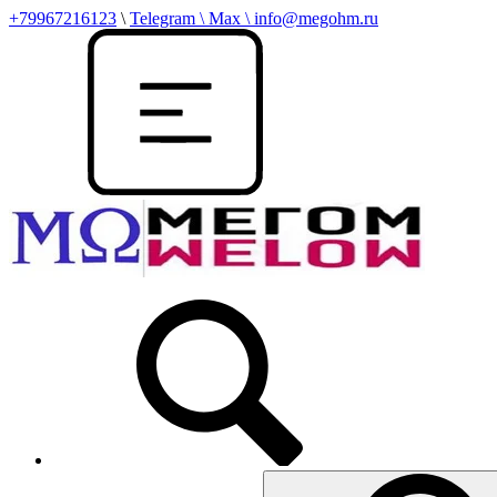
+79967216123
\
Telegram \ Max \ info@megohm.ru