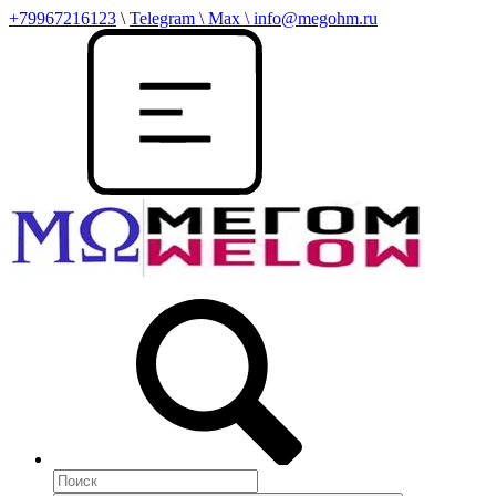
+79967216123
\
Telegram \ Max \ info@megohm.ru