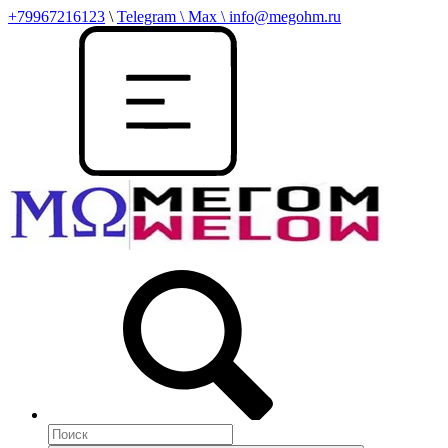
+79967216123
\
Telegram \ Max \ info@megohm.ru