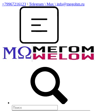
+79967216123
\
Telegram \ Max \ info@megohm.ru