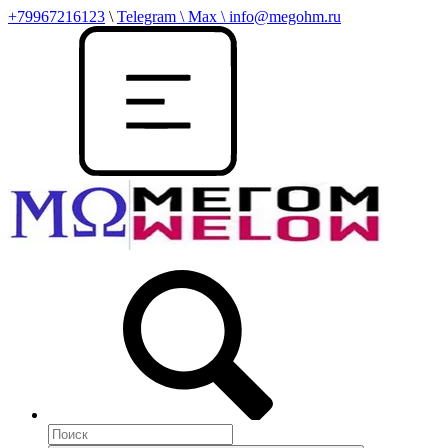
+79967216123
\
Telegram \ Max \ info@megohm.ru