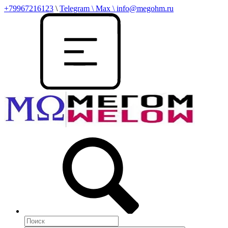
+79967216123
\
Telegram \ Max \ info@megohm.ru