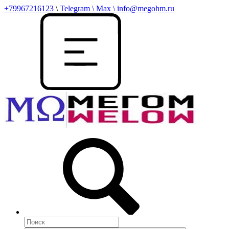
+79967216123
\
Telegram \ Max \ info@megohm.ru