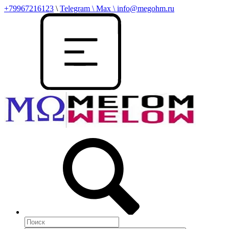
+79967216123
\
Telegram \ Max \ info@megohm.ru