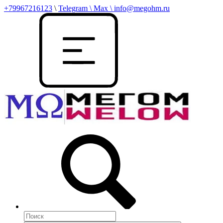
+79967216123
\
Telegram \ Max \ info@megohm.ru