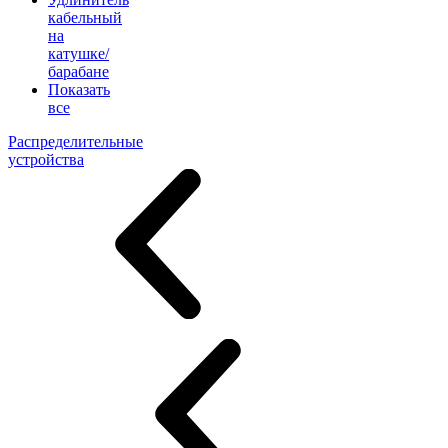
кабельный
на
катушке/
барабане
Показать
все
Распределительные
устройства