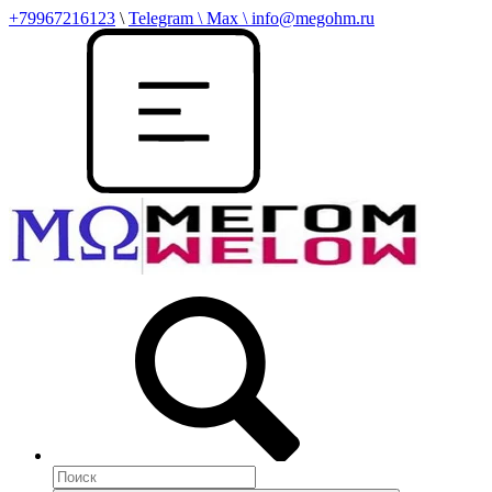
+79967216123
\
Telegram \ Max \ info@megohm.ru