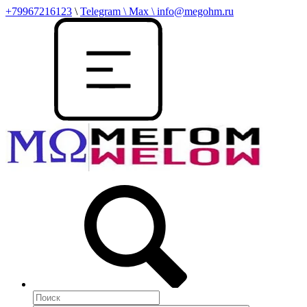
+79967216123
\
Telegram \ Max \ info@megohm.ru