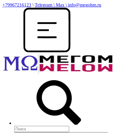
+79967216123
\
Telegram \ Max \ info@megohm.ru