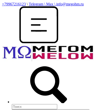
+79967216123
\
Telegram \ Max \ info@megohm.ru