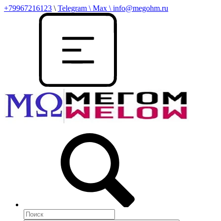
+79967216123
\
Telegram \ Max \ info@megohm.ru