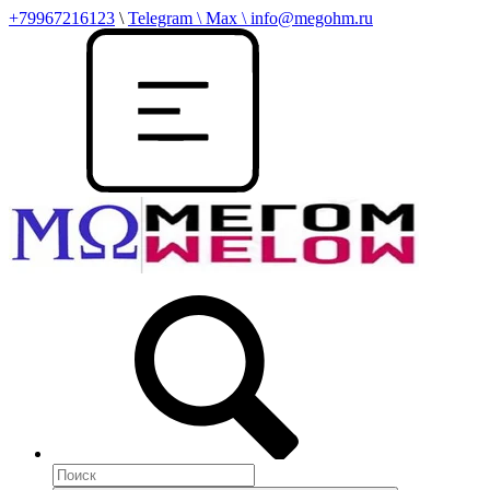
+79967216123
\
Telegram \ Max \ info@megohm.ru