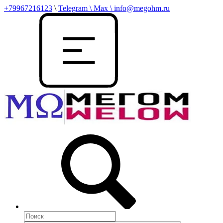
+79967216123
\
Telegram \ Max \ info@megohm.ru