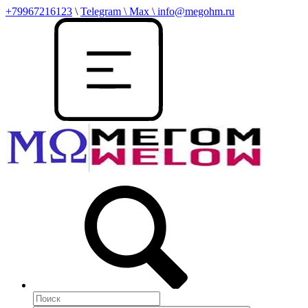
+79967216123
\
Telegram \ Max \ info@megohm.ru