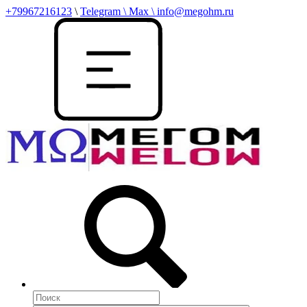
+79967216123
\
Telegram \ Max \ info@megohm.ru