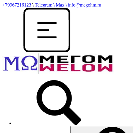
+79967216123
\
Telegram \ Max \ info@megohm.ru