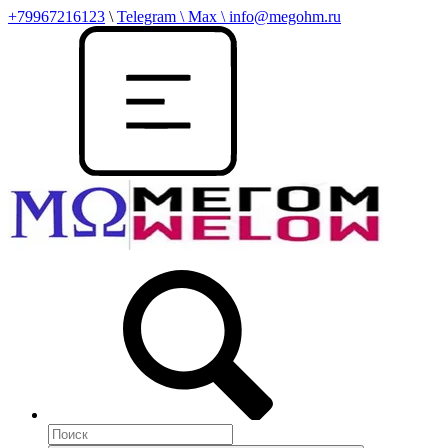
+79967216123
\
Telegram \ Max \ info@megohm.ru