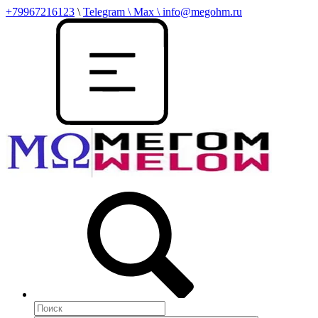
+79967216123
\
Telegram \ Max \ info@megohm.ru