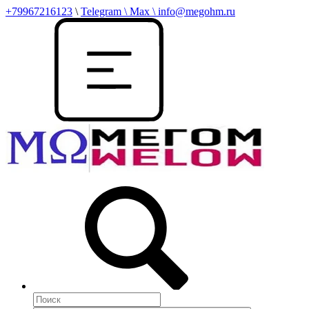
+79967216123
\
Telegram \ Max \ info@megohm.ru