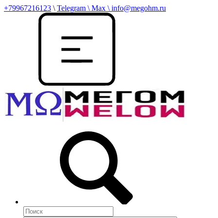
+79967216123
\
Telegram \ Max \ info@megohm.ru