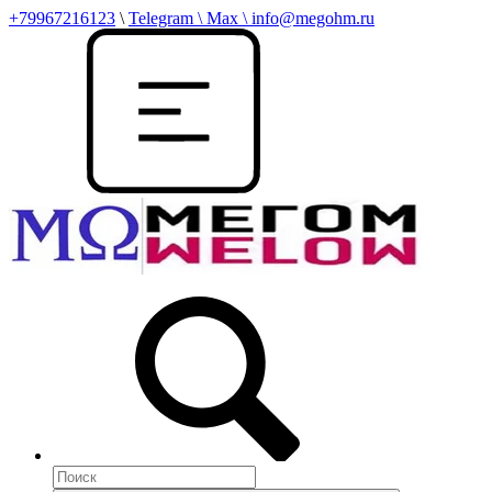
+79967216123
\
Telegram \ Max \ info@megohm.ru