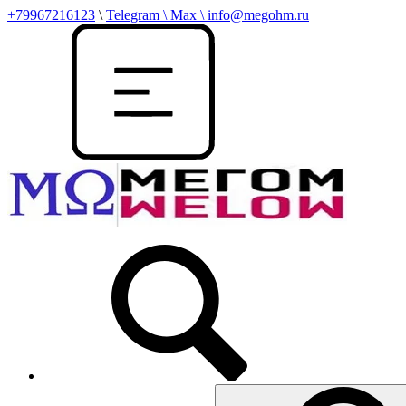
+79967216123
\
Telegram \ Max \ info@megohm.ru