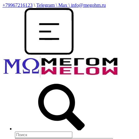
+79967216123
\
Telegram \ Max \ info@megohm.ru