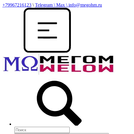
+79967216123
\
Telegram \ Max \ info@megohm.ru