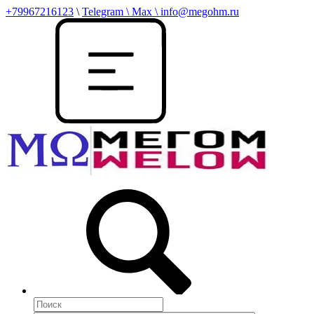
+79967216123
\
Telegram \ Max \ info@megohm.ru