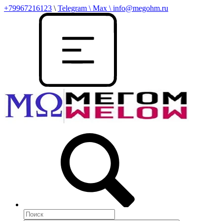
+79967216123
\
Telegram \ Max \ info@megohm.ru