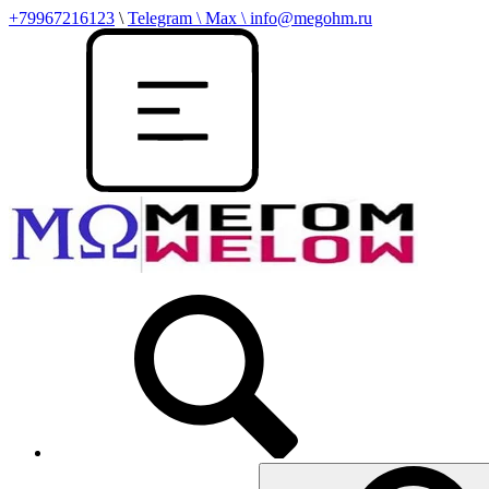
+79967216123
\
Telegram \ Max \ info@megohm.ru