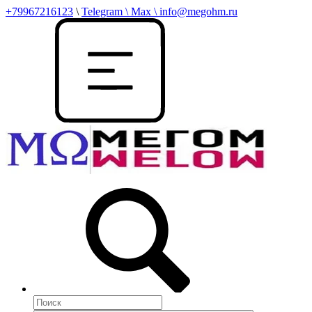
+79967216123
\
Telegram \ Max \ info@megohm.ru