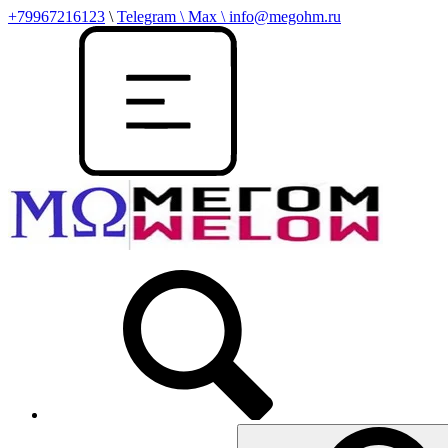
+79967216123
\
Telegram \ Max \ info@megohm.ru