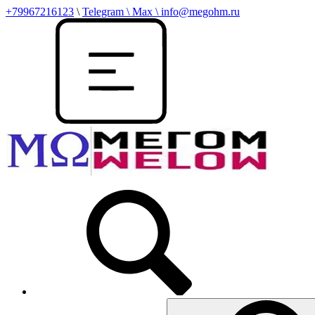
+79967216123
\
Telegram \ Max \ info@megohm.ru